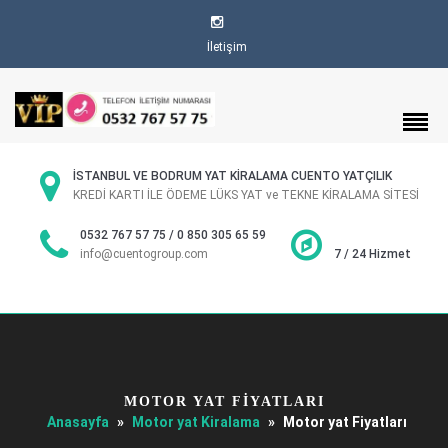
İletişim
İSTANBUL VE BODRUM YAT KİRALAMA CUENTO YATÇILIK
KREDİ KARTI İLE ÖDEME LÜKS YAT ve TEKNE KİRALAMA SİTESİ
0532 767 57 75 / 0 850 305 65 59
info@cuentogroup.com
7 / 24 Hizmet
MOTOR YAT FIYATLARI
Anasayfa
»
Motor yat Kiralama
»
Motor yat Fiyatları