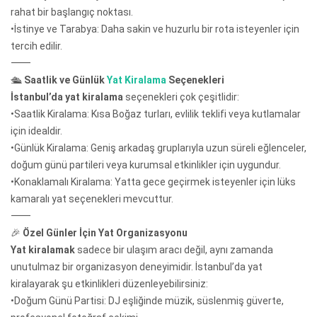
rahat bir başlangıç noktası.
•İstinye ve Tarabya: Daha sakin ve huzurlu bir rota isteyenler için
tercih edilir.
⸻
🛳️
Saatlik ve Günlük
Yat Kiralama
Seçenekleri
İstanbul’da yat kiralama
seçenekleri çok çeşitlidir:
•Saatlik Kiralama: Kısa Boğaz turları, evlilik teklifi veya kutlamalar
için idealdir.
•Günlük Kiralama: Geniş arkadaş gruplarıyla uzun süreli eğlenceler,
doğum günü partileri veya kurumsal etkinlikler için uygundur.
•Konaklamalı Kiralama: Yatta gece geçirmek isteyenler için lüks
kamaralı yat seçenekleri mevcuttur.
⸻
🎉
Özel Günler İçin Yat Organizasyonu
Yat kiralamak
sadece bir ulaşım aracı değil, aynı zamanda
unutulmaz bir organizasyon deneyimidir. İstanbul’da yat
kiralayarak şu etkinlikleri düzenleyebilirsiniz:
•Doğum Günü Partisi: DJ eşliğinde müzik, süslenmiş güverte,