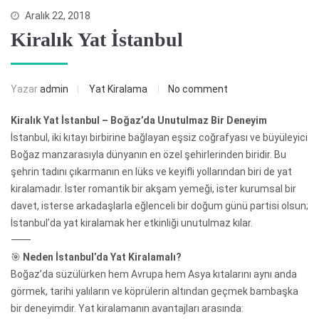
Aralık 22, 2018
Kiralık Yat İstanbul
Yazar
admin
Yat Kiralama
No comment
Kiralık Yat İstanbul – Boğaz’da Unutulmaz Bir Deneyim
İstanbul, iki kıtayı birbirine bağlayan eşsiz coğrafyası ve büyüleyici
Boğaz manzarasıyla dünyanın en özel şehirlerinden biridir. Bu
şehrin tadını çıkarmanın en lüks ve keyifli yollarından biri de yat
kiralamadır. İster romantik bir akşam yemeği, ister kurumsal bir
davet, isterse arkadaşlarla eğlenceli bir doğum günü partisi olsun;
İstanbul’da yat kiralamak her etkinliği unutulmaz kılar.
⸻
🎯
Neden İstanbul’da Yat Kiralamalı?
Boğaz’da süzülürken hem Avrupa hem Asya kıtalarını aynı anda
görmek, tarihi yalıların ve köprülerin altından geçmek bambaşka
bir deneyimdir. Yat kiralamanın avantajları arasında: