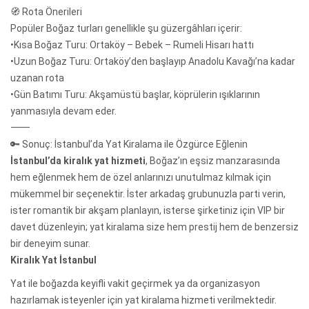
🧭 Rota Önerileri
Popüler Boğaz turları genellikle şu güzergâhları içerir:
•Kısa Boğaz Turu: Ortaköy – Bebek – Rumeli Hisarı hattı
•Uzun Boğaz Turu: Ortaköy’den başlayıp Anadolu Kavağı’na kadar
uzanan rota
•Gün Batımı Turu: Akşamüstü başlar, köprülerin ışıklarının
yanmasıyla devam eder.
⸻
🔑 Sonuç: İstanbul’da Yat Kiralama ile Özgürce Eğlenin
İstanbul’da kiralık yat hizmeti
, Boğaz’ın eşsiz manzarasında
hem eğlenmek hem de özel anlarınızı unutulmaz kılmak için
mükemmel bir seçenektir. İster arkadaş grubunuzla parti verin,
ister romantik bir akşam planlayın, isterse şirketiniz için VIP bir
davet düzenleyin; yat kiralama size hem prestij hem de benzersiz
bir deneyim sunar.
Kiralık Yat İstanbul
Yat ile boğazda keyifli vakit geçirmek ya da organizasyon
hazırlamak isteyenler için yat kiralama hizmeti verilmektedir.