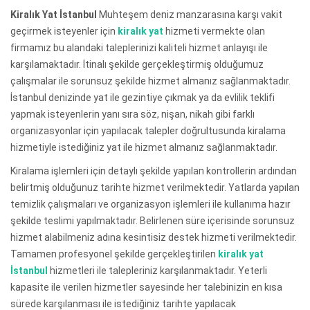
Kiralık Yat İstanbul
Muhteşem deniz manzarasına karşı vakit
geçirmek isteyenler için
kiralık yat
hizmeti vermekte olan
firmamız bu alandaki taleplerinizi kaliteli hizmet anlayışı ile
karşılamaktadır. İtinalı şekilde gerçekleştirmiş olduğumuz
çalışmalar ile sorunsuz şekilde hizmet almanız sağlanmaktadır.
İstanbul denizinde yat ile gezintiye çıkmak ya da evlilik teklifi
yapmak isteyenlerin yanı sıra söz, nişan, nikah gibi farklı
organizasyonlar için yapılacak talepler doğrultusunda kiralama
hizmetiyle istediğiniz yat ile hizmet almanız sağlanmaktadır.
Kiralama işlemleri için detaylı şekilde yapılan kontrollerin ardından
belirtmiş olduğunuz tarihte hizmet verilmektedir. Yatlarda yapılan
temizlik çalışmaları ve organizasyon işlemleri ile kullanıma hazır
şekilde teslimi yapılmaktadır. Belirlenen süre içerisinde sorunsuz
hizmet alabilmeniz adına kesintisiz destek hizmeti verilmektedir.
Tamamen profesyonel şekilde gerçekleştirilen
kiralık yat
İstanbul
hizmetleri ile talepleriniz karşılanmaktadır. Yeterli
kapasite ile verilen hizmetler sayesinde her talebinizin en kısa
sürede karşılanması ile istediğiniz tarihte yapılacak