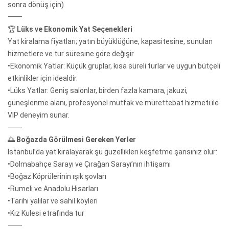
sonra dönüş için)
⸻
🏆
Lüks ve Ekonomik Yat Seçenekleri
Yat kiralama fiyatları; yatın büyüklüğüne, kapasitesine, sunulan
hizmetlere ve tur süresine göre değişir.
•Ekonomik Yatlar: Küçük gruplar, kısa süreli turlar ve uygun bütçeli
etkinlikler için idealdir.
•Lüks Yatlar: Geniş salonlar, birden fazla kamara, jakuzi,
güneşlenme alanı, profesyonel mutfak ve mürettebat hizmeti ile
VIP deneyim sunar.
⸻
🌅
Boğazda Görülmesi Gereken Yerler
İstanbul’da yat kiralayarak şu güzellikleri keşfetme şansınız olur:
•Dolmabahçe Sarayı ve Çırağan Sarayı’nın ihtişamı
•Boğaz Köprülerinin ışık şovları
•Rumeli ve Anadolu Hisarları
•Tarihi yalılar ve sahil köyleri
•Kız Kulesi etrafında tur
⸻