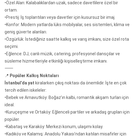
•Özel Alan: Kalabalıklardan uzak, sadece davetlilere özel bir
ortam.
•Prestij: İş toplantıları veya davetler için kusursuz bir imaj.
•Konfor: Modern yatlarda lüks mobilyalar, ses sistemleri, klima ve
geniş güverte alanları.
•Özgürlük: İstediğiniz saatte kalkış ve varış imkanı, size özel rota
seçimi.
•Eğlence: DJ, canlı müzik, catering, profesyonel dansçılar ve
süsleme hizmetleriyle etkinliği kişiselleştirme imkanı.
⸻
📍
Popüler Kalkış Noktaları
İstanbul’da yat
kiralarken çıkış noktası da önemlidir. İşte en çok
tercih edilen iskeleler:
•Bebek ve Arnavutköy: Boğaz’ın kalbi, romantik akşam turları için
ideal.
•Kuruçeşme ve Ortaköy: Eğlenceli partiler ve arkadaş grupları için
popüler.
•Kabataş ve Karaköy: Merkezi konum, ulaşımı kolay.
•Kadıköy ve Kalamış: Anadolu Yakası’ndan katılan misafirler için