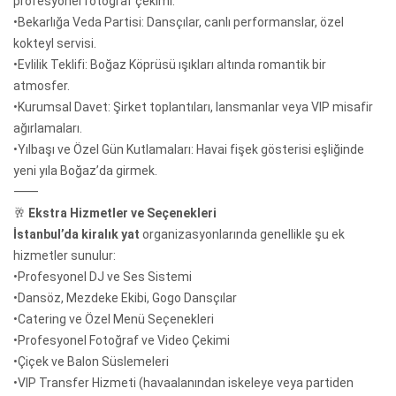
profesyonel fotoğraf çekimi.
•Bekarlığa Veda Partisi: Dansçılar, canlı performanslar, özel
kokteyl servisi.
•Evlilik Teklifi: Boğaz Köprüsü ışıkları altında romantik bir
atmosfer.
•Kurumsal Davet: Şirket toplantıları, lansmanlar veya VIP misafir
ağırlamaları.
•Yılbaşı ve Özel Gün Kutlamaları: Havai fişek gösterisi eşliğinde
yeni yıla Boğaz’da girmek.
⸻
🥂
Ekstra Hizmetler ve Seçenekleri
İstanbul’da kiralık yat
organizasyonlarında genellikle şu ek
hizmetler sunulur:
•Profesyonel DJ ve Ses Sistemi
•Dansöz, Mezdeke Ekibi, Gogo Dansçılar
•Catering ve Özel Menü Seçenekleri
•Profesyonel Fotoğraf ve Video Çekimi
•Çiçek ve Balon Süslemeleri
•VIP Transfer Hizmeti (havaalanından iskeleye veya partiden