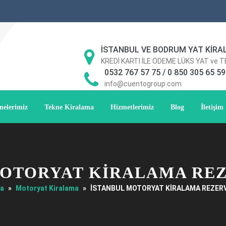
İSTANBUL VE BODRUM YAT KİRA
KREDİ KARTI İLE ÖDEME LÜKS YAT ve 
0532 767 57 75 / 0 850 305 65 59
info@cuentogroup.com
nelerimiz
Tekne Kiralama
Hizmetlerimiz
Blog
İletişim
MOTORYAT KİRALAMA RE
fa
»
Motoryat Kiralama
»
İSTANBUL MOTORYAT KİRALAMA REZE