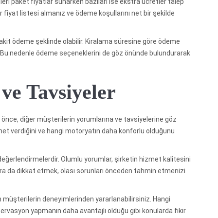
eri paket fiyatlar sunarken bazıları ise ekstra ücretler talep
 fiyat listesi almanız ve ödeme koşullarını net bir şekilde
nakit ödeme şeklinde olabilir. Kiralama süresine göre ödeme
ilir. Bu nedenle ödeme seçeneklerini de göz önünde bulundurarak
ve Tavsiyeler
nce, diğer müşterilerin yorumlarına ve tavsiyelerine göz
zmet verdiğini ve hangi motoryatın daha konforlu olduğunu
değerlendirmelerdir. Olumlu yorumlar, şirketin hizmet kalitesini
a da dikkat etmek, olası sorunları önceden tahmin etmenizi
müşterilerin deneyimlerinden yararlanabilirsiniz. Hangi
zervasyon yapmanın daha avantajlı olduğu gibi konularda fikir