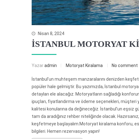
Nisan 8, 2024
İSTANBUL MOTORYAT K
Yazar
admin
Motoryat Kiralama
No comment
İstanbul’un muhteşem manzaralarını denizden keşfetm
popüler hale gelmiştir. Bu yazımızda, İstanbul motor
detayları ele alacağız. Motoryatların sağladığı konforun 
ipuçları, fiyatlandırma ve ödeme seçenekleri, müşteri yo
kalitesi konularına da değineceğiz. İstanbul’un eşsiz gü
tam da aradığınız rehber niteliğinde olacak. Hazırsanız,
keşfetmeye başlayalım.Motoryat kiralama konforu, esnek
bilgileri. Hemen rezervasyon yapın!