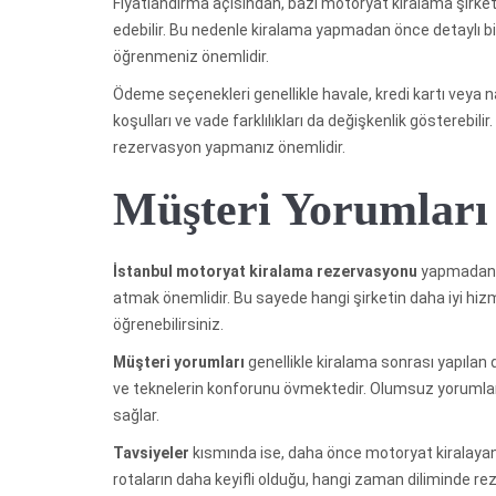
Fiyatlandırma açısından, bazı motoryat kiralama şirketl
edebilir. Bu nedenle kiralama yapmadan önce detaylı bir
öğrenmeniz önemlidir.
Ödeme seçenekleri genellikle havale, kredi kartı veya 
koşulları ve vade farklılıkları da değişkenlik göstereb
rezervasyon yapmanız önemlidir.
Müşteri Yorumları 
İstanbul motoryat kiralama rezervasyonu
yapmadan ö
atmak önemlidir. Bu sayede hangi şirketin daha iyi hi
öğrenebilirsiniz.
Müşteri yorumları
genellikle kiralama sonrası yapılan 
ve teknelerin konforunu övmektedir. Olumsuz yorumlar
sağlar.
Tavsiyeler
kısmında ise, daha önce motoryat kiralayan 
rotaların daha keyifli olduğu, hangi zaman diliminde re