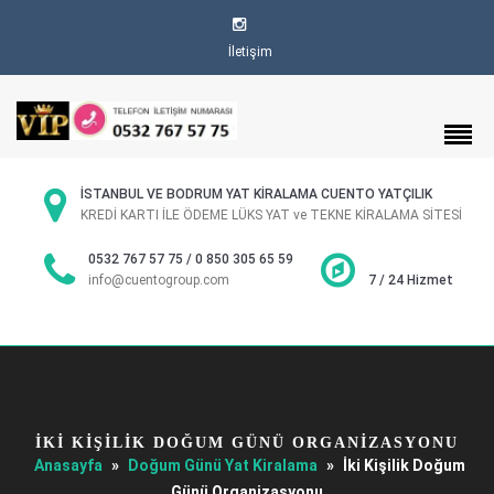
İletişim
İSTANBUL VE BODRUM YAT KİRALAMA CUENTO YATÇILIK
KREDİ KARTI İLE ÖDEME LÜKS YAT ve TEKNE KİRALAMA SİTESİ
0532 767 57 75 / 0 850 305 65 59
info@cuentogroup.com
7 / 24 Hizmet
İKI KIŞILIK DOĞUM GÜNÜ ORGANIZASYONU
Anasayfa
»
Doğum Günü Yat Kiralama
»
İki Kişilik Doğum
Günü Organizasyonu