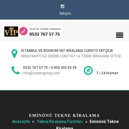
İletişim
İSTANBUL VE BODRUM YAT KİRALAMA CUENTO YATÇILIK
KREDİ KARTI İLE ÖDEME LÜKS YAT ve TEKNE KİRALAMA SİTESİ
0532 767 57 75 / 0 850 305 65 59
info@cuentogroup.com
7 / 24 Hizmet
EMINÖNÜ TEKNE KIRALAMA
Anasayfa
»
Tekne Kiralama Fiyatları
»
Eminönü Tekne
Kiralama