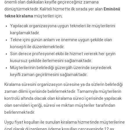
önemli olan dakikaları keyifle geçireceğiniz zamana
dönüştürmektedir. Kaliteli hizmette ilk sırada yer alan
Eminönü
tekne kiralama
müşterileri için;
Yapılacak organizasyona uygun tekneleri ile müşterilerini
karşılamaktadır.
Tekne içini günün anlam ve önemine uygun şekilde olan
konsepti ile düzenlemektedir.
Son derece profesyonel ekibi ile hizmet vererek her şeyin
kusursuz şekilde ilerlemesini sağlamaktadır.
Müşterilerinin belirlediği güzergâh üzerinde seyrederek
keyifli zaman geçirilmesini sağlamaktadır.
Kiralama süresini organizasyon süresine ya da sizlerin belirlediği
zaman dilimi içerisinde belirlemektedir. Tamamıyla müşterilerin
kontrolü altında olacak olan kiralama süreci içerisinde yapılacak
olan servisleri içeriği, süresi ve miktarı müşteriler tarafından
belirlenmektedir.
Uygu fiyat koşulları ile sunulan kiralama hizmetinde müşterilerine
özel olarak düzenlenen ödeme koşulları çerçevesinde 12 ay