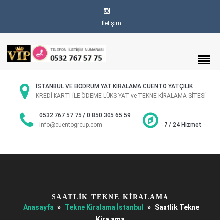
İletişim
İSTANBUL VE BODRUM YAT KİRALAMA CUENTO YATÇILIK
KREDİ KARTI İLE ÖDEME LÜKS YAT ve TEKNE KİRALAMA SİTESİ
0532 767 57 75 / 0 850 305 65 59
info@cuentogroup.com
7 / 24 Hizmet
SAATLIK TEKNE KIRALAMA
Anasayfa
»
Tekne Kiralama İstanbul
»
Saatlik Tekne
Kiralama