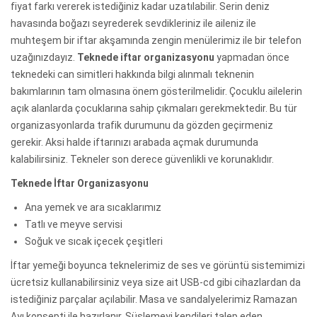
fiyat farkı vererek istediğiniz kadar uzatılabilir. Serin deniz
havasında boğazı seyrederek sevdikleriniz ile aileniz ile
muhteşem bir iftar akşamında zengin menülerimiz ile bir telefon
uzağınızdayız.
Teknede iftar organizasyonu
yapmadan önce
teknedeki can simitleri hakkında bilgi alınmalı teknenin
bakımlarının tam olmasına önem gösterilmelidir. Çocuklu ailelerin
açık alanlarda çocuklarına sahip çıkmaları gerekmektedir. Bu tür
organizasyonlarda trafik durumunu da gözden geçirmeniz
gerekir. Aksi halde iftarınızı arabada açmak durumunda
kalabilirsiniz. Tekneler son derece güvenlikli ve korunaklıdır.
Teknede İftar Organizasyonu
Ana yemek ve ara sıcaklarımız
Tatlı ve meyve servisi
Soğuk ve sıcak içecek çeşitleri
İftar yemeği boyunca teknelerimiz de ses ve görüntü sistemimizi
ücretsiz kullanabilirsiniz veya size ait USB-cd gibi cihazlardan da
istediğiniz parçalar açılabilir. Masa ve sandalyelerimiz Ramazan
Ayı konsepti ile hazırlanır. Süslemeyi kendileri talep eden