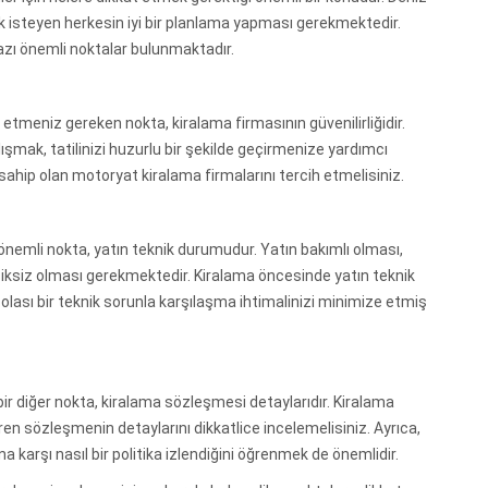
k isteyen herkesin iyi bir planlama yapması gerekmektedir.
zı önemli noktalar bulunmaktadır.
etmeniz gereken nokta, kiralama firmasının güvenilirliğidir.
ışmak, tatilinizi huzurlu bir şekilde geçirmenize yardımcı
sahip olan motoryat kiralama firmalarını tercih etmelisiniz.
nemli nokta, yatın teknik durumudur. Yatın bakımlı olması,
ksiz olması gerekmektedir. Kiralama öncesinde yatın teknik
 olası bir teknik sorunla karşılaşma ihtimalinizi minimize etmiş
r diğer nokta, kiralama sözleşmesi detaylarıdır. Kiralama
eren sözleşmenin detaylarını dikkatlice incelemelisiniz. Ayrıca,
a karşı nasıl bir politika izlendiğini öğrenmek de önemlidir.