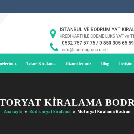
İSTANBUL VE BODRUM YAT KİRA
KREDİ KARTI İLE ÖDEME LÜKS YAT ve 
0532 767 57 75 / 0 850 305 65 59
info@cuentogroup.com
nelerimiz
Tekne Kiralama
Hizmetlerimiz
Blog
İletişim
TORYAT KIRALAMA BOD
Anasayfa
»
Bodrum yat kiralama
»
Motoryat Kiralama Bodrum