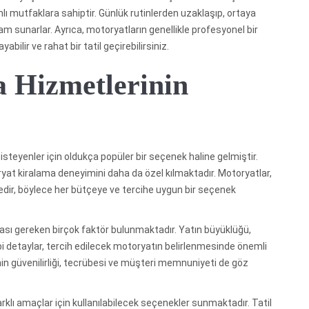
mlı mutfaklara sahiptir. Günlük rutinlerden uzaklaşıp, ortaya
am sunarlar. Ayrıca, motoryatların genellikle profesyonel bir
bilir ve rahat bir tatil geçirebilirsiniz.
 Hizmetlerinin
steyenler için oldukça popüler bir seçenek haline gelmiştir.
yat kiralama deneyimini daha da özel kılmaktadır. Motoryatlar,
ektedir, böylece her bütçeye ve tercihe uygun bir seçenek
ası gereken birçok faktör bulunmaktadır. Yatın büyüklüğü,
bi detaylar, tercih edilecek motoryatın belirlenmesinde önemli
nin güvenilirliği, tecrübesi ve müşteri memnuniyeti de göz
farklı amaçlar için kullanılabilecek seçenekler sunmaktadır. Tatil