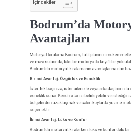
İçindekiler
Bodrum’da Motory
Avantajları
Motoryat kiralama Bodrum, tatil planınızı mükemmelleşt
ve mavi sularında, lüks bir motoryatla keyifli bir yolcu
Bodrum’da motoryat kiralamanın avantajlarına dair baz
Birinci Avantaj: Özgürlük ve Esneklik
İster tek başınıza, ister ailenizle veya arkadaşlarınızl
esneklik sunar. Kendi rotanızı belirleyebilir ve istediğini
bölgelerden uzaklaşmak ve sakin koylarda yüzme molası
seçenektir.
İkinci Avantaj: Lüks ve Konfor
Bodrum’da motoryat kiralarken, lüks ve konfor dolu bir