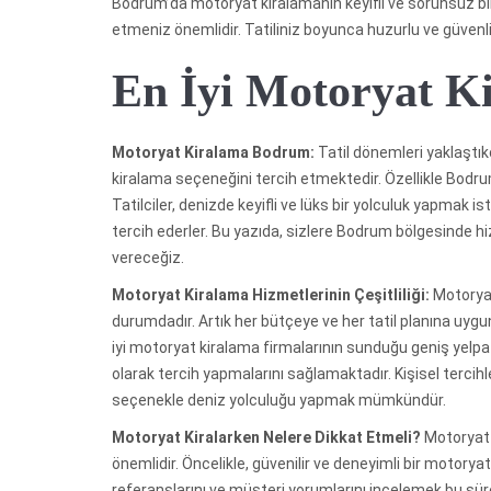
Bodrum’da motoryat kiralamanın keyifli ve sorunsuz bi
etmeniz önemlidir. Tatiliniz boyunca huzurlu ve güvenli 
En İyi Motoryat K
Motoryat Kiralama Bodrum:
Tatil dönemleri yaklaştık
kiralama seçeneğini tercih etmektedir. Özellikle Bodrum 
Tatilciler, denizde keyifli ve lüks bir yolculuk yapmak i
tercih ederler. Bu yazıda, sizlere Bodrum bölgesinde hi
vereceğiz.
Motoryat Kiralama Hizmetlerinin Çeşitliliği:
Motoryat
durumdadır. Artık her bütçeye ve her tatil planına u
iyi motoryat kiralama firmalarının sunduğu geniş yelpaz
olarak tercih yapmalarını sağlamaktadır. Kişisel tercih
seçenekle deniz yolculuğu yapmak mümkündür.
Motoryat Kiralarken Nelere Dikkat Etmeli?
Motoryat 
önemlidir. Öncelikle, güvenilir ve deneyimli bir motory
referanslarını ve müşteri yorumlarını incelemek bu süreç