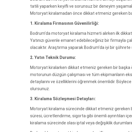
tatili yaparken keyifli ve sorunsuz bir deneyim yaşama
Motoryat kiralamadan önce dikkat etmeniz gereken ba
1. Kiralama Firmasının Güvenilirliği:
Bodrum’da motoryat kiralama hizmeti alırken ilk dikkat 
Yatınızı güvenle emanet edebileceğiniz bir firmayla çal
olacaktır. Araştırma yaparak Bodrum’da iyi bir şöhrete 
2. Yatın Teknik Durumu:
Motoryat kiralarken dikkat etmeniz gereken bir başka ö
motorunun düzgün çalışması ve tüm ekipmanların eksi
detaylarını ve özelliklerini öğrenmek önemlidir. Böylece
olursunuz.
3. Kiralama Sözleşmesi Detayları:
Motoryat kiralama sürecinde dikkat etmeniz gereken bi
süresi, ücretlendirme, sigorta gibi önemli ayrıntıları iç
kiralama sürecinde olası iptal veya değişiklik durumların