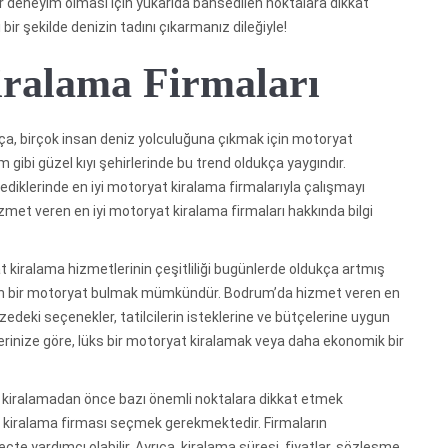
r deneyim olması için yukarıda bahsedilen noktalara dikkat
bir şekilde denizin tadını çıkarmanız dileğiyle!
iralama Firmaları
ça, birçok insan deniz yolculuğuna çıkmak için motoryat
gibi güzel kıyı şehirlerinde bu trend oldukça yaygındır.
stediklerinde en iyi motoryat kiralama firmalarıyla çalışmayı
zmet veren en iyi motoryat kiralama firmaları hakkında bilgi
 kiralama hizmetlerinin çeşitliliği bugünlerde oldukça artmış
ygun bir motoryat bulmak mümkündür. Bodrum’da hizmet veren en
edeki seçenekler, tatilcilerin isteklerine ve bütçelerine uygun
lerinize göre, lüks bir motoryat kiralamak veya daha ekonomik bir
kiralamadan önce bazı önemli noktalara dikkat etmek
at kiralama firması seçmek gerekmektedir. Firmaların
te yardımcı olabilir. Ayrıca, kiralama süresi, fiyatlar, sözleşme