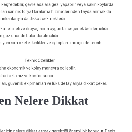
 keşfedebilir, çevre adalara gezi yapabilir veya sakin koylarda
lantıları için motoryat kiralama hizmetlerinden faydalanmak da
 mekanlarıyla da dikkat çekmektedir.
kkat etmeli ve ihtiyaçlarına uygun bir seçenek belirlemelidir.
 de göz önünde bulundurulmalıdır.
anı sıra özel etkinlikler ve iş toplantıları için de tercih
Teknik Özellikler
aha ekonomik ve kolay manevra edilebilir.
aha fazla hız ve konfor sunar.
arı, güvenlik ekipmanları ve lüks detaylarıyla dikkat çeker.
en Nelere Dikkat
 için nelere dikkat etmek gerektiği önemli bir konudur. Deniz