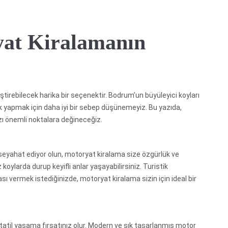
at Kiralamanın
irebilecek harika bir seçenektir. Bodrum’un büyüleyici koyları
luk yapmak için daha iyi bir sebep düşünemeyiz. Bu yazıda,
ı önemli noktalara değineceğiz.
a seyahat ediyor olun, motoryat kiralama size özgürlük ve
z koylarda durup keyifli anlar yaşayabilirsiniz. Turistik
 vermek istediğinizde, motoryat kiralama sizin için ideal bir
 tatil yaşama fırsatınız olur. Modern ve şık tasarlanmış motor