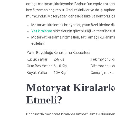
amaçlı motoryat kiralayanlar, Bodrum’un eşsiz kıyılarını
keyifli zaman geçirebilir. Özel etkinlikler ya da iş top
mümkündür. Motoryatlar, genellikle lüks ve konforlu iç
Motoryat kiralamak isteyenler, yatın özelliklerine di
Yat kiralama
şirketlerinin güvenilirliği ve tecrübesi
Motoryat kiralama hizmetleri, tatil amaçlı kullanımın y
edilebilir.
Yatın Büyüklüğü
Konaklama Kapasitesi
Küçük Yatlar
2-6 Kişi
Tek motorlu, d
Orta Boy Yatlar
6-10 Kişi
Çift motorlu, d
Büyük Yatlar
10+ Kişi
Geniş iç mekanl
Motoryat Kiralark
Etmeli?
Bodrum’da motoryat kiralama hizmeti almayı düşünenler