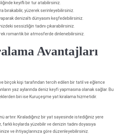
inde keyifli bir tur atabilirsiniz.
a bırakabilir, yüzerek serinleyebilirsiniz.
yaparak denizaltı dünyasını keşfedebilirsiniz.
nizdeki sessizliğin tadını çıkarabilirsiniz.
rek romantik bir atmosferde dinlenebilirsiniz.
alama Avantajları
 birçok kişi tarafından tercih edilen bir tatil ve eğlence
anların yaz aylarında deniz keyfi yapmasına olanak sağlar. Bu
eklerden biri ise Kuruçeşme yat kiralama hizmetidir.
artırır. Kiraladığınız bir yat sayesinde istediğiniz yere
r, farklı koylarda yüzebilir ve denizin tadını doyasıya
ğinize ve ihtiyaçlarınıza göre düzenleyebilirsiniz.