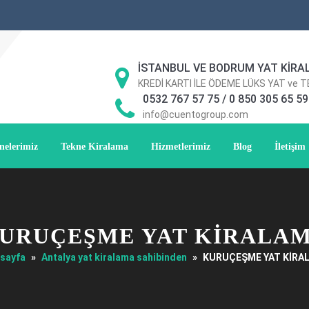
İSTANBUL VE BODRUM YAT KİRA
KREDİ KARTI İLE ÖDEME LÜKS YAT ve 
0532 767 57 75 / 0 850 305 65 59
info@cuentogroup.com
nelerimiz
Tekne Kiralama
Hizmetlerimiz
Blog
İletişim
URUÇEŞME YAT KİRALA
sayfa
»
Antalya yat kiralama sahibinden
»
KURUÇEŞME YAT KİRA