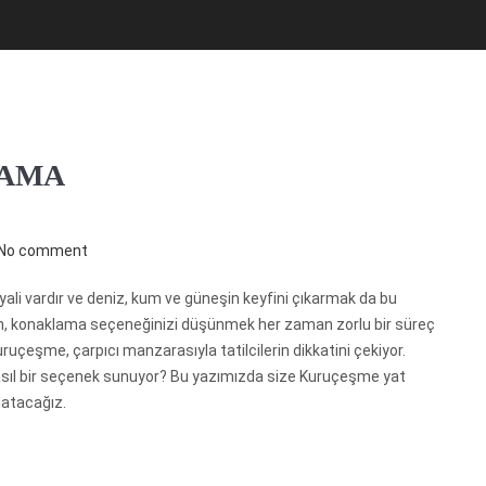
LAMA
No comment
hayali vardır ve deniz, kum ve güneşin keyfini çıkarmak da bu
ken, konaklama seçeneğinizi düşünmek her zaman zorlu bir süreç
uruçeşme, çarpıcı manzarasıyla tatilcilerin dikkatini çekiyor.
asıl bir seçenek sunuyor? Bu yazımızda size Kuruçeşme yat
latacağız.