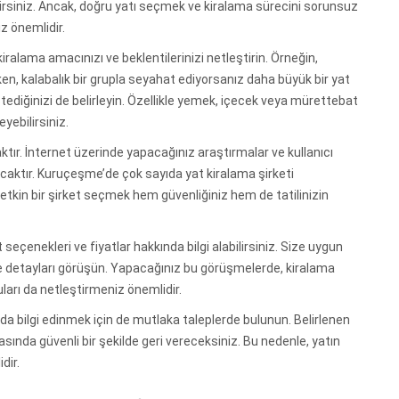
lirsiniz. Ancak, doğru yatı seçmek ve kiralama sürecini sorunsuz
z önemlidir.
 kiralama amacınızı ve beklentilerinizi netleştirin. Örneğin,
rken, kalabalık bir grupla seyahat ediyorsanız daha büyük bir yat
istediğinizi de belirleyin. Özellikle yemek, içecek veya mürettebat
yebilirsiniz.
aktır. İnternet üzerinde yapacağınız araştırmalar ve kullanıcı
caktır. Kuruçeşme’de çok sayıda yat kiralama şirketi
etkin bir şirket seçmek hem güvenliğiniz hem de tatilinizin
t seçenekleri ve fiyatlar hakkında bilgi alabilirsiniz. Size uygun
yle detayları görüşün. Yapacağınız bu görüşmelerde, kiralama
uları da netleştirmeniz önemlidir.
nda bilgi edinmek için de mutlaka taleplerde bulunun. Belirlenen
asında güvenli bir şekilde geri vereceksiniz. Bu nedenle, yatın
dir.