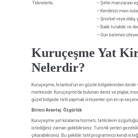
Teknelerle,
– Şehir manzarası eşliğ
– Kendinizi mavi sular
– Şnorkel veya dalış 
– Balık tutabilir ve de
– Gün batımını izleye
Kuruçeşme Yat Kir
Nelerdir?
Kuruçeşme, İstanbul’un en gözde bölgelerinden biridir ve
merkezidir. Kuruçeşme’de bulunan deniz ve plajlar, ins
güzel bölgede tatil yapmak isteyenler için en iyi seçen
Birinci Avantaj: Özgürlük
Kuruçeşme yat kiralama hizmeti, tatilcilerin özgürlüğünü 
istediğiniz zaman gidebilirsiniz. Turistik yerleri gezebili
çıkarabilirsiniz. Bu şekilde tatil programınızı kendi iste