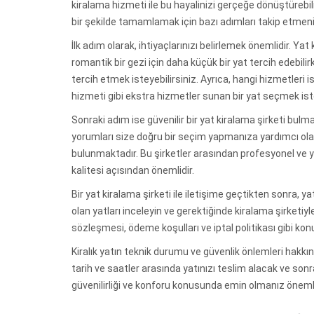
kiralama hizmeti ile bu hayalinizi gerçeğe dönüştürebi
bir şekilde tamamlamak için bazı adımları takip etmeni
İlk adım olarak, ihtiyaçlarınızı belirlemek önemlidir. Yat
romantik bir gezi için daha küçük bir yat tercih edebili
tercih etmek isteyebilirsiniz. Ayrıca, hangi hizmetleri 
hizmeti gibi ekstra hizmetler sunan bir yat seçmek iste
Sonraki adım ise güvenilir bir yat kiralama şirketi bulm
yorumları size doğru bir seçim yapmanıza yardımcı ola
bulunmaktadır. Bu şirketler arasından profesyonel ve y
kalitesi açısından önemlidir.
Bir yat kiralama şirketi ile iletişime geçtikten sonra, ya
olan yatları inceleyin ve gerektiğinde kiralama şirketi
sözleşmesi, ödeme koşulları ve iptal politikası gibi kon
Kiralık yatın teknik durumu ve güvenlik önlemleri hakkı
tarih ve saatler arasında yatınızı teslim alacak ve sonr
güvenilirliği ve konforu konusunda emin olmanız önemli