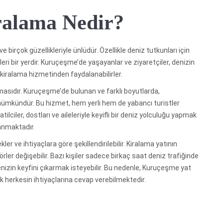
ralama Nedir?
birçok güzellikleriyle ünlüdür. Özellikle deniz tutkunları için
eri bir yerdir. Kuruçeşme’de yaşayanlar ve ziyaretçiler, denizin
kiralama hizmetinden faydalanabilirler.
lanmasıdır. Kuruçeşme’de bulunan ve farklı boyutlarda,
 mümkündür. Bu hizmet, hem yerli hem de yabancı turistler
tilciler, dostları ve aileleriyle keyifli bir deniz yolculuğu yapmak
anmaktadır.
 ve ihtiyaçlara göre şekillendirilebilir. Kiralama yatının
rler değişebilir. Bazı kişiler sadece birkaç saat deniz trafiğinde
enizin keyfini çıkarmak isteyebilir. Bu nedenle, Kuruçeşme yat
ak herkesin ihtiyaçlarına cevap verebilmektedir.