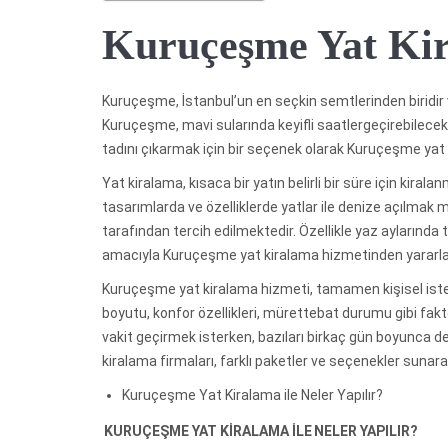
Kuruçeşme Yat Ki
Kuruçeşme, İstanbul’un en seçkin semtlerinden biridir ve 
Kuruçeşme, mavi sularında keyifli saatlergeçirebilecekl
tadını çıkarmak için bir seçenek olarak Kuruçeşme yat 
Yat kiralama, kısaca bir yatın belirli bir süre için kira
tasarımlarda ve özelliklerde yatlar ile denize açılmak
tarafından tercih edilmektedir. Özellikle yaz aylarında ta
amacıyla Kuruçeşme yat kiralama hizmetinden yararl
Kuruçeşme yat kiralama hizmeti, tamamen kişisel istekler
boyutu, konfor özellikleri, mürettebat durumu gibi faktö
vakit geçirmek isterken, bazıları birkaç gün boyunca d
kiralama firmaları, farklı paketler ve seçenekler sunar
Kuruçeşme Yat Kiralama ile Neler Yapılır?
KURUÇEŞME YAT KİRALAMA İLE
NELER YAPILIR?