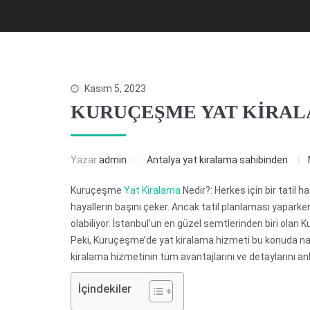
Kasım 5, 2023
KURUÇEŞME YAT KİRA
Yazar
admin
Antalya yat kiralama sahibinden
Kuruçeşme
Yat Kiralama
Nedir?: Herkes için bir tatil 
hayallerin başını çeker. Ancak tatil planlaması yapar
olabiliyor. İstanbul’un en güzel semtlerinden biri olan K
Peki, Kuruçeşme’de yat kiralama hizmeti bu konuda n
kiralama hizmetinin tüm avantajlarını ve detaylarını an
İçindekiler