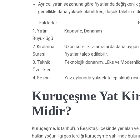
Ayrıca, yatın sezonuna göre fiyatlar da değişkenlik g
genellikle daha yüksek olabilirken, düşük talebin old
Faktörler
F
1. Yatın
Kapasite, Donanım
Büyüklüğü
2. Kiralama
Uzun süreli kiralamalarda daha uygun f
Süresi
fiyatlar talep edilebilir.
3. Teknik
Teknolojik donanım, Lüks ve Modernlik
Özellikler
4. Sezon
Yaz aylarında yüksek talep olduğu için 
Kuruçeşme Yat Ki
Midir?
Kuruçeşme, İstanbul’un Beşiktaş ilçesinde yer alan ve Boğ
halkın yoğun ilgi gösterdiği Kuruçeşme sahilinde bulunan