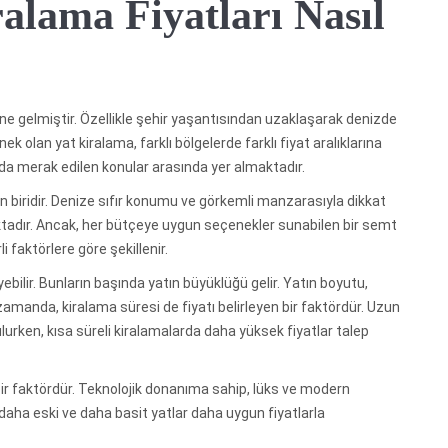
alama Fiyatları Nasıl
line gelmiştir. Özellikle şehir yaşantısından uzaklaşarak denizde
ek olan yat kiralama, farklı bölgelerde farklı fiyat aralıklarına
 da merak edilen konular arasında yer almaktadır.
 biridir. Denize sıfır konumu ve görkemli manzarasıyla dikkat
adır. Ancak, her bütçeye uygun seçenekler sunabilen bir semt
 faktörlere göre şekillenir.
ebilir. Bunların başında yatın büyüklüğü gelir. Yatın boyutu,
zamanda, kiralama süresi de fiyatı belirleyen bir faktördür. Uzun
lurken, kısa süreli kiralamalarda daha yüksek fiyatlar talep
i bir faktördür. Teknolojik donanıma sahip, lüks ve modern
, daha eski ve daha basit yatlar daha uygun fiyatlarla