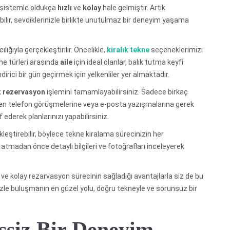
ir sistemle oldukça
hızlı
ve
kolay
hale gelmiştir. Artık
bilir, sevdiklerinizle birlikte unutulmaz bir deneyim yaşama
ğıyla gerçekleştirilir. Öncelikle,
kiralık tekne
seçeneklerimizi
ne türleri arasında
aile
için ideal olanlar, balık tutma keyfi
rici bir gün geçirmek için yelkenliler yer almaktadır.
k
rezervasyon
işlemini tamamlayabilirsiniz. Sadece birkaç
üren telefon görüşmelerine veya e-posta yazışmalarına gerek
derek planlarınızı yapabilirsiniz.
kleştirebilir, böylece tekne kiralama sürecinizin her
atmadan önce detaylı bilgileri ve fotoğrafları inceleyerek
lı ve kolay rezarvasyon sürecinin sağladığı avantajlarla siz de bu
le buluşmanın en güzel yolu, doğru tekneyle ve sorunsuz bir
Eşsiz Bir Deneyim