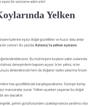
ve eşsiz bir serüvene adım atın!
Koylarında Yelken
ziyaretçilerine eşsiz doğal güzellikler ve huzur dolu anlar
ta bir cennet. Bu yazıda,
Kalamış’ta yelken açmanın
ğerlendirebilirsiniz. Bu muhteşem koyların sakin sularında
lmaz deneyimlerin kapısını açıyor. İster yalnız, ister
uhunuzu dinlendirecek hem de doğanın tadını çıkarma fırsatı
ndine has güzellikleriyle karşılaşacaksınız. Güneşin batışı
e eşsiz manzaralar sunar. Yelken açarken yaşanan bu doğal
r anı olacaktır.
inginlik, şehrin gürültüsünden uzaklaşmanıza yardımcı olur.