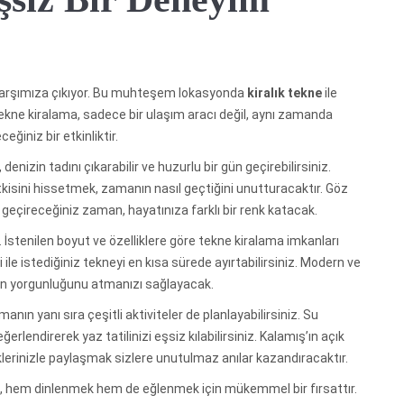
k karşımıza çıkıyor. Bu muhteşem lokasyonda
kiralık tekne
ile
kne kiralama, sadece bir ulaşım aracı değil, aynı zamanda
ceğiniz bir etkinliktir.
 denizin tadını çıkarabilir ve huzurlu bir gün geçirebilirsiniz.
kisini hissetmek, zamanın nasıl geçtiğini unutturacaktır. Göz
te geçireceğiniz zaman, hayatınıza farklı bir renk katacak.
 İstenilen boyut ve özelliklere göre tekne kiralama imkanları
ile istediğiniz tekneyi en kısa sürede ayırtabilirsiniz. Modern ve
lın yorgunluğunu atmanızı sağlayacak.
manın yanı sıra çeşitli aktiviteler de planlayabilirsiniz. Su
rlendirerek yaz tatilinizi eşsiz kılabilirsiniz. Kalamış’ın açık
iklerinizle paylaşmak sizlere unutulmaz anılar kazandıracaktır.
, hem dinlenmek hem de eğlenmek için mükemmel bir fırsattır.