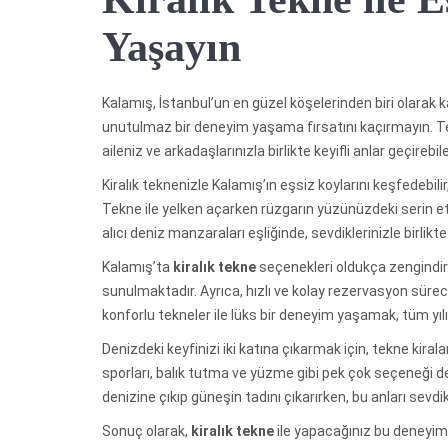
Yaşayın
Kalamış, İstanbul’un en güzel köşelerinden biri olara
unutulmaz bir deneyim yaşama fırsatını kaçırmayın. Te
aileniz ve arkadaşlarınızla birlikte keyifli anlar geçirebile
Kiralık teknenizle Kalamış’ın eşsiz koylarını keşfedebilir,
Tekne ile yelken açarken rüzgarın yüzünüzdeki serin et
alıcı deniz manzaraları eşliğinde, sevdiklerinizle birlik
Kalamış’ta
kiralık tekne
seçenekleri oldukça zengindir.
sunulmaktadır. Ayrıca, hızlı ve kolay rezervasyon süreci 
konforlu tekneler ile lüks bir deneyim yaşamak, tüm yı
Denizdeki keyfinizi iki katına çıkarmak için, tekne kirala
sporları, balık tutma ve yüzme gibi pek çok seçeneği değe
denizine çıkıp güneşin tadını çıkarırken, bu anları sevd
Sonuç olarak,
kiralık tekne
ile yapacağınız bu deneyim