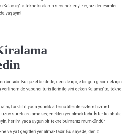
m!Kalamış’ta tekne kiralama seçenekleriyle eşsiz deneyimler
ada yaşayın!
Kiralama
edin
n birisidir. Bu güzel beldede, denizle iç içe bir gün geçirmek için
erli hem de yabancı turistlerin ilgisini çeken Kalamış’ta, tekne
lar, farklı ihtiyaca yönelik alternatifler ile sizlere hizmet
 uzun süreli kiralama seçenekleri yer almaktadır. İster kalabalık
isteyin, her ihtiyaca uygun bir tekne bulmanız mümkündür.
kne ve yat çeşitleri yer almaktadır. Bu sayede, deniz