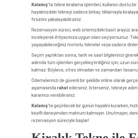
Kalamış
‘ta tekne kiralama işlemleri, kullanıcı dostu b
hayalinizdeki tekneyi sadece birkaç tıklamayla kiralaya
fırsatını yakalayabilirsiniz.
Rezervasyon süreci, web sitemizdeki basit arayüz aracılı
inceleyerek ihtiyacınıza uygun olanı seçiyorsunuz. Tek
yaşayabileceğiniz motorlu tekneler veya sadece dinlendi
Seçim yaptıktan sonra, tarih ve saat bilgilerinizi girere
adımda tüm işlemleri gerçekleştirdiğiniz için, uzun s
kalmaz. Böylece, stres olmadan ve zamandan tasarruf e
Ödemelerinizi de güvenli bir şekilde online olarak gerçe
aşamasında
rahat
edersiniz. İsterseniz, tekneye adım 
kararınızı verebilirsiniz.
Kalamış
‘ta geçirilecek bir günün hayalini kurarken, hız
keyifli deneyimden mahrum kalmayın. Unutmayın, deniz
rezervasyon süreciyle başlar!
Kiralık Tekne ile 