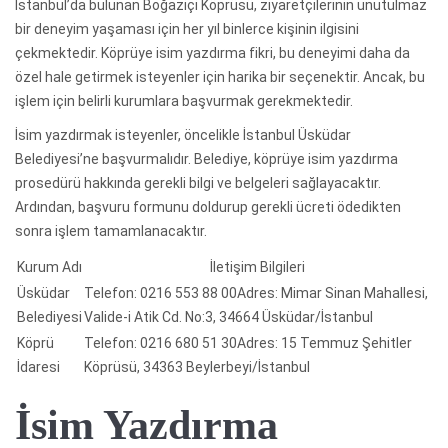
İstanbul’da bulunan Boğaziçi Köprüsü, ziyaretçilerinin unutulmaz
bir deneyim yaşaması için her yıl binlerce kişinin ilgisini
çekmektedir. Köprüye isim yazdırma fikri, bu deneyimi daha da
özel hale getirmek isteyenler için harika bir seçenektir. Ancak, bu
işlem için belirli kurumlara başvurmak gerekmektedir.
İsim yazdırmak isteyenler, öncelikle İstanbul Üsküdar
Belediyesi’ne başvurmalıdır. Belediye, köprüye isim yazdırma
prosedürü hakkında gerekli bilgi ve belgeleri sağlayacaktır.
Ardından, başvuru formunu doldurup gerekli ücreti ödedikten
sonra işlem tamamlanacaktır.
Kurum Adı
İletişim Bilgileri
Üsküdar
Telefon: 0216 553 88 00Adres: Mimar Sinan Mahallesi,
Belediyesi
Valide-i Atik Cd. No:3, 34664 Üsküdar/İstanbul
Köprü
Telefon: 0216 680 51 30Adres: 15 Temmuz Şehitler
İdaresi
Köprüsü, 34363 Beylerbeyi/İstanbul
İsim Yazdırma