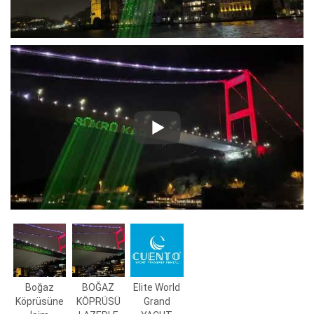
Boğaz
BOĞAZ
Elite World
Köprüsüne
KÖPRÜSÜ
Grand