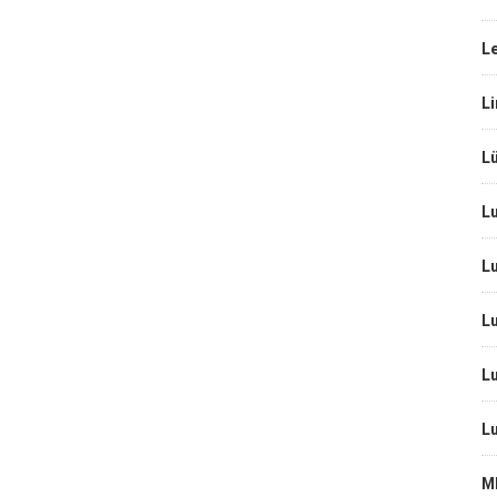
L
L
Lü
Lu
Lu
Lu
Lu
Lu
M