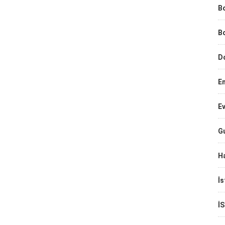
B
B
D
E
Ev
G
Ha
İs
İ