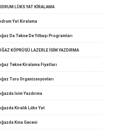
ODRUM LÜKS YAT KİRALAMA
odrum Yat Kiralama
oğaz Da Tekne De Yılbaşı Programları
OĞAZ KÖPRÜSÜ LAZERLE İSİM YAZDIRMA
ğaz Tekne Kiralama Fiyatları
oğaz Turu Organizasyonları
oğazda Isim Yazdırma
ğazda Kiralık Lüks Yat
oğazda Kına Gecesi