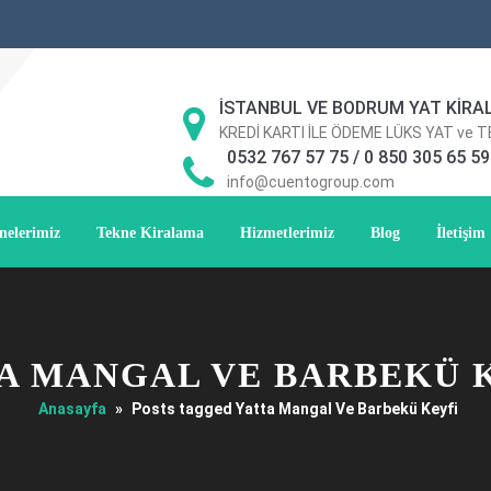
İSTANBUL VE BODRUM YAT KİRA
KREDİ KARTI İLE ÖDEME LÜKS YAT ve 
0532 767 57 75 / 0 850 305 65 59
info@cuentogroup.com
nelerimiz
Tekne Kiralama
Hizmetlerimiz
Blog
İletişim
A MANGAL VE BARBEKÜ 
Anasayfa
»
Posts tagged Yatta Mangal Ve Barbekü Keyfi