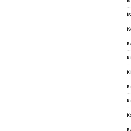
İs
İ
İ
K
Ki
Ki
Ki
Kı
Ko
K