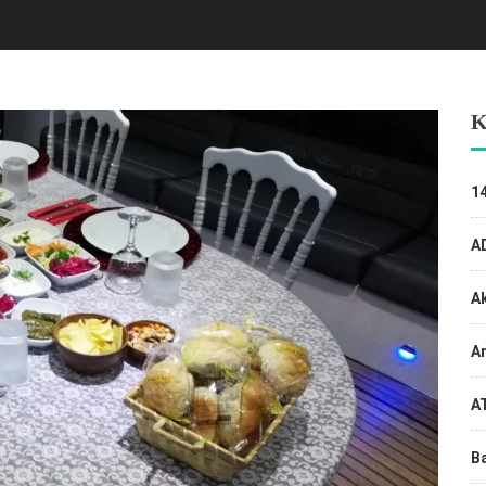
K
14
A
A
An
A
Ba