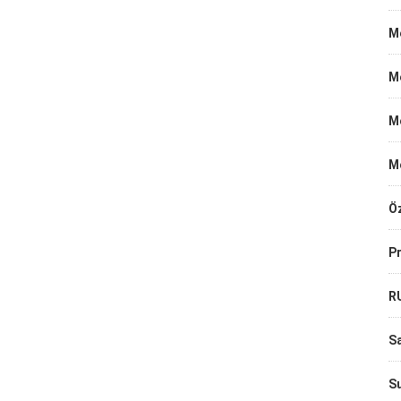
Me
M
M
M
Öz
Pr
R
Sa
Su