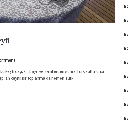
B
B
B
yfi
B
comment
Bo
keyfi dağ, kır, bayır ve sahillerden sonra Türk kültürünün
B
yapılan keyifli bir toplanma da hemen Türk
B
Bo
B