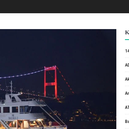
K
14
A
A
An
A
Ba