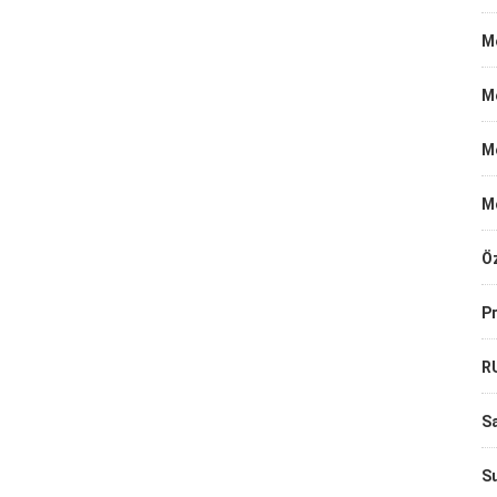
Me
M
M
M
Öz
Pr
R
Sa
Su