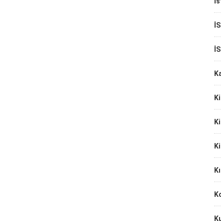
İs
İ
İ
K
Ki
Ki
Ki
Kı
Ko
K