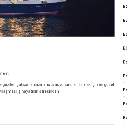
B
B
B
B
Bo
ment
B
 gezileri çalışanlarınızın motivasyonunu arttırmak için en güzel
B
kaynaşması iş hayatının stresinden
Bo
B