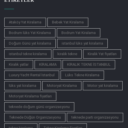
ETIKETLER
Ataköy Yat Kiralama
Bebek Yat Kiralama
Bodrum lüks Yat Kiralama
Bodrum Yat Kiralama
Doğum Günü yat kiralama
istanbul lüks yat kiralama
istanbul tekne kiralama
kiralık tekne
Kiralık Yat fiyatları
Kiralık yatlar
KİRALAMA
KİRALIK TEKNE İSTANBUL
Luxury Yacht Rental İstanbul
Lüks Tekne Kiralama
lüks yat kiralama
Motoryat Kiralama
Motor yat kiralama
Motoryat Kiralama fiyatları
teknede doğum günü organizasyonu
Teknede Düğün Organizasyonu
teknede parti organizasyonu
tekne kiralama
Tekne Kiralama Fiyatları