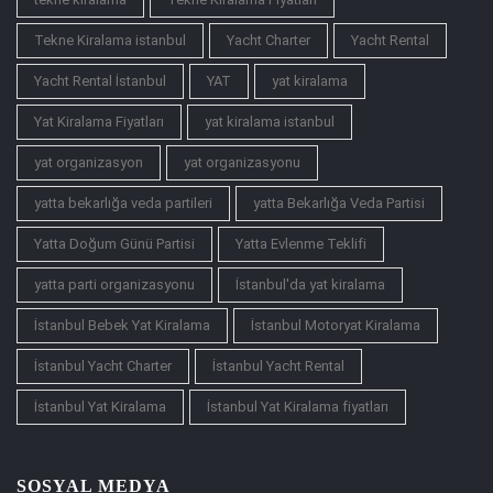
Tekne Kiralama istanbul
Yacht Charter
Yacht Rental
Yacht Rental İstanbul
YAT
yat kiralama
Yat Kiralama Fiyatları
yat kiralama istanbul
yat organizasyon
yat organizasyonu
yatta bekarlığa veda partileri
yatta Bekarlığa Veda Partisi
Yatta Doğum Günü Partisi
Yatta Evlenme Teklifi
yatta parti organizasyonu
İstanbul'da yat kiralama
İstanbul Bebek Yat Kiralama
İstanbul Motoryat Kiralama
İstanbul Yacht Charter
İstanbul Yacht Rental
İstanbul Yat Kiralama
İstanbul Yat Kiralama fiyatları
SOSYAL MEDYA