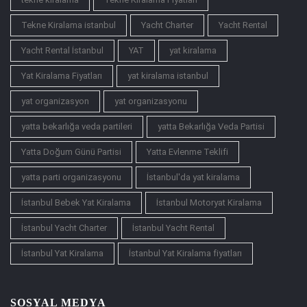
Tekne Kiralama istanbul
Yacht Charter
Yacht Rental
Yacht Rental İstanbul
YAT
yat kiralama
Yat Kiralama Fiyatları
yat kiralama istanbul
yat organizasyon
yat organizasyonu
yatta bekarlığa veda partileri
yatta Bekarlığa Veda Partisi
Yatta Doğum Günü Partisi
Yatta Evlenme Teklifi
yatta parti organizasyonu
İstanbul'da yat kiralama
İstanbul Bebek Yat Kiralama
İstanbul Motoryat Kiralama
İstanbul Yacht Charter
İstanbul Yacht Rental
İstanbul Yat Kiralama
İstanbul Yat Kiralama fiyatları
SOSYAL MEDYA