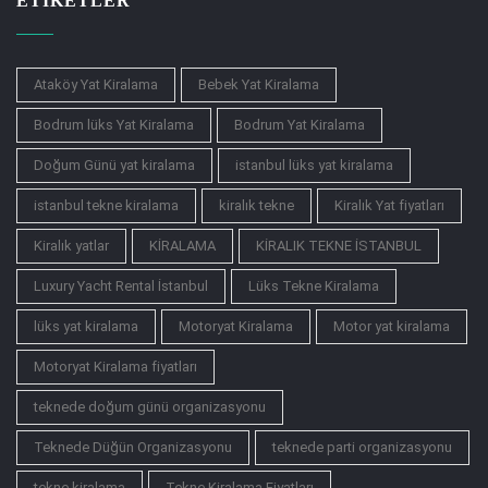
ETIKETLER
Ataköy Yat Kiralama
Bebek Yat Kiralama
Bodrum lüks Yat Kiralama
Bodrum Yat Kiralama
Doğum Günü yat kiralama
istanbul lüks yat kiralama
istanbul tekne kiralama
kiralık tekne
Kiralık Yat fiyatları
Kiralık yatlar
KİRALAMA
KİRALIK TEKNE İSTANBUL
Luxury Yacht Rental İstanbul
Lüks Tekne Kiralama
lüks yat kiralama
Motoryat Kiralama
Motor yat kiralama
Motoryat Kiralama fiyatları
teknede doğum günü organizasyonu
Teknede Düğün Organizasyonu
teknede parti organizasyonu
tekne kiralama
Tekne Kiralama Fiyatları