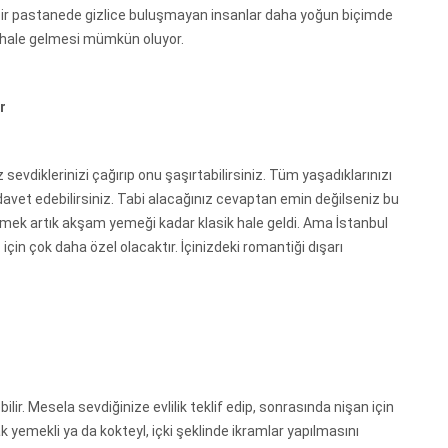
bi bir pastanede gizlice buluşmayan insanlar daha yoğun biçimde
az hale gelmesi mümkün oluyor.
r
z sevdiklerinizi çağırıp onu şaşırtabilirsiniz. Tüm yaşadıklarınızı
avet edebilirsiniz. Tabi alacağınız cevaptan emin değilseniz bu
 etmek artık akşam yemeği kadar klasik hale geldi. Ama İstanbul
 için çok daha özel olacaktır. İçinizdeki romantiği dışarı
ir. Mesela sevdiğinize evlilik teklif edip, sonrasında nişan için
rak yemekli ya da kokteyl, içki şeklinde ikramlar yapılmasını