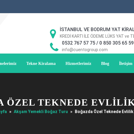
İSTANBUL VE BODRUM YAT KİRA
KREDİ KARTI İLE ÖDEME LÜKS YAT ve 
0532 767 57 75 / 0 850 305 65 59
info@cuentogroup.com
nelerimiz
Tekne Kiralama
Hizmetlerimiz
Blog
İletişim
 ÖZEL TEKNEDE EVLILIK
yfa
»
Akşam Yemekli Boğaz Turu
»
Boğazda Özel Teknede Evlilik 