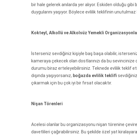
bir hale gelerek anılarda yer alıyor. Eskiden olduğu gi
duygularını yaşıyor. Böylece evlilik teklifinin unutulm
Kokteyl, Alkollü ve Alkolsüz Yemekli Organizasyonla
İsterseniz sevdiğiniz kişiyle baş başa olabilir, isterseni
kameraya çekecek olan dostlarınızı da bu sevincinize d
durumu biraz erteleyebilirsiniz. Teknede evlilik teklif
dışında yaşıyorsanız,
boğazda evlilik teklifi
sevdiğiniz
çıkarmak için bu çok iyi bir fırsat olacaktır.
Nişan Törenleri
Acelesi olanlar bu organizasyonu nişan törenine çevirebil
davetlileri çağırabilirsiniz. Bu şekilde özel yat kiralaya