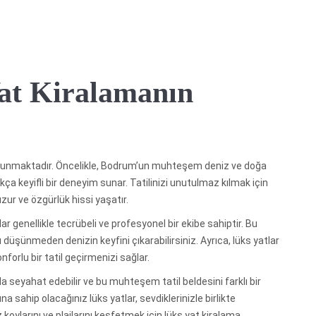
at Kiralamanın
bulunmaktadır. Öncelikle, Bodrum’un muhteşem deniz ve doğa
a keyifli bir deneyim sunar. Tatilinizi unutulmaz kılmak için
zur ve özgürlük hissi yaşatır.
ar genellikle tecrübeli ve profesyonel bir ekibe sahiptir. Bu
ı düşünmeden denizin keyfini çıkarabilirsiniz. Ayrıca, lüks yatlar
nforlu bir tatil geçirmenizi sağlar.
a seyahat edebilir ve bu muhteşem tatil beldesini farklı bir
a sahip olacağınız lüks yatlar, sevdiklerinizle birlikte
koylarını ve plajlarını keşfetmek için lüks yat kiralama