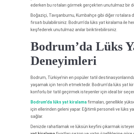
ederken bu rotaları görmek gerçekten unutulmaz bir d
Boğaziçi, Tavşanburnu, Kumbahçe gibi diğer rotalara da
fırsatı bulabilirsiniz. Bodrum’da lüks yat kiralama ile hem
keşfederek unutulmaz anılar biriktirebilirsiniz.
Bodrum’da Lüks Y
Deneyimleri
Bodrum, Türkiye’nin en popüler tatil destinasyonlarından
yaşamak için tercih etmektedir. Bodrum’da lüks yat kir
konforlu bir tatil geçirmek isteyenler için ideal bir seçe
Bodrum’da lüks yat kiralama
firmaları, genellikle yüks
için ellerinden geleni yapar. Eğitimli personeli ve lüks y
sağlar.
Denizde rahatlamak ve lüksün keyfini çıkarmak isteye
yat kiralama
fiyatları sezon ve yatın özelliklerine göre de