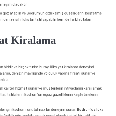
eneyim olacaktır.
 göz atabilir ve Bodrum’un gizli kalmış güzelliklerini keşfetme
 denize sıfır lüks bir tatil yapabilir hem de farklı rotaları
at Kiralama
 biridir ve birçok turist burayı lüks yat kiralama deneyimi
alama, denizin maviliğinde yolculuk yapma fırsatı sunar ve
nektir.
ek kaliteli hizmet sunar ve müşterilerin ihtiyaçlarını karşılamak
atlar, tatilcilerin Bodrum’un eşsiz güzelliklerini keşfetmelerini
nler için Bodrum, unutulmaz bir deneyim sunar.
Bodrum’da lüks
ğişiklik gösterebilir, ancak genel olarak kaliteli bir tatil için