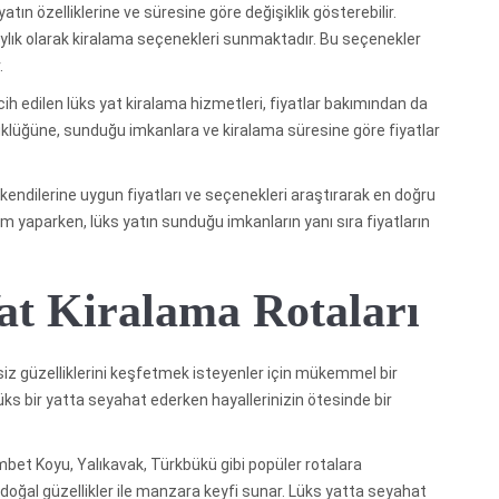
yatın özelliklerine ve süresine göre değişiklik gösterebilir.
a aylık olarak kiralama seçenekleri sunmaktadır. Bu seçenekler
.
cih edilen lüks yat kiralama hizmetleri, fiyatlar bakımından da
yüklüğüne, sunduğu imkanlara ve kiralama süresine göre fiyatlar
kendilerine uygun fiyatları ve seçenekleri araştırarak en doğru
eçim yaparken, lüks yatın sunduğu imkanların yanı sıra fiyatların
t Kiralama Rotaları
siz güzelliklerini keşfetmek isteyenler için mükemmel bir
ks bir yatta seyahat ederken hayallerinizin ötesinde bir
mbet Koyu, Yalıkavak, Türkbükü gibi popüler rotalara
doğal güzellikler ile manzara keyfi sunar. Lüks yatta seyahat