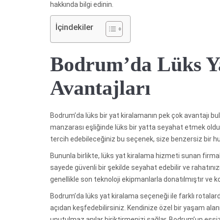
hakkında bilgi edinin.
İçindekiler
Bodrum’da Lüks Y
Avantajları
Bodrum’da lüks bir yat kiralamanın pek çok avantajı 
manzarası eşliğinde lüks bir yatta seyahat etmek oldukç
tercih edebileceğiniz bu seçenek, size benzersiz bir hu
Bununla birlikte, lüks yat kiralama hizmeti sunan firmal
sayede güvenli bir şekilde seyahat edebilir ve rahatınız
genellikle son teknoloji ekipmanlarla donatılmıştır ve ko
Bodrum’da lüks yat kiralama seçeneği ile farklı rotalard
açıdan keşfedebilirsiniz. Kendinize özel bir yaşam alanın
unutulmaz anılar biriktirmenizi sağlar. Bodrum’un eşsiz 