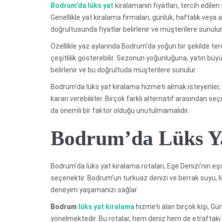
Bodrum’da lüks yat
kiralamanın fiyatları, tercih edilen 
Genellikle yat kiralama firmaları, günlük, haftalık vey
doğrultusunda fiyatlar belirlenir ve müşterilere sunulur
Özellikle yaz aylarında Bodrum’da yoğun bir şekilde ter
çeşitlilik gösterebilir. Sezonun yoğunluğuna, yatın bü
belirlenir ve bu doğrultuda müşterilere sunulur.
Bodrum’da lüks yat kiralama hizmeti almak isteyenler, 
kararı verebilirler. Birçok farklı alternatif arasından s
da önemli bir faktör olduğu unutulmamalıdır.
Bodrum’da Lüks Ya
Bodrum’da lüks yat kiralama rotaları, Ege Denizi’nin eş
seçenektir. Bodrum’un turkuaz denizi ve berrak suyu, lü
deneyim yaşamanızı sağlar.
Bodrum
lüks yat kiralama
hizmeti alan birçok kişi, Gü
yönelmektedir. Bu rotalar, hem deniz hem de etraftaki 