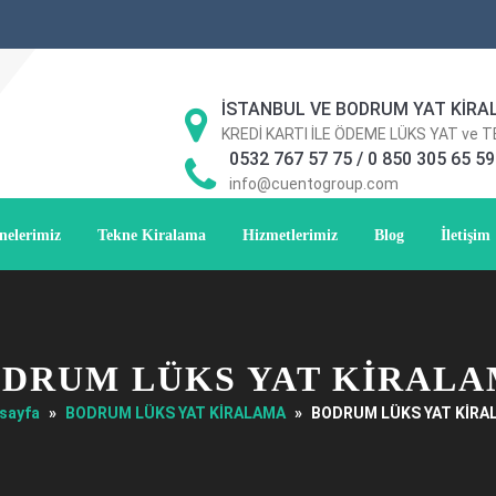
İSTANBUL VE BODRUM YAT KİRA
KREDİ KARTI İLE ÖDEME LÜKS YAT ve 
0532 767 57 75 / 0 850 305 65 59
info@cuentogroup.com
nelerimiz
Tekne Kiralama
Hizmetlerimiz
Blog
İletişim
DRUM LÜKS YAT KİRAL
sayfa
»
BODRUM LÜKS YAT KİRALAMA
»
BODRUM LÜKS YAT KİRA