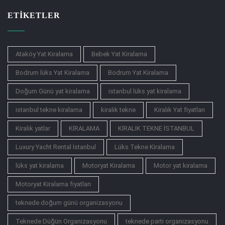
ETIKETLER
Ataköy Yat Kiralama
Bebek Yat Kiralama
Bodrum lüks Yat Kiralama
Bodrum Yat Kiralama
Doğum Günü yat kiralama
istanbul lüks yat kiralama
istanbul tekne kiralama
kiralık tekne
Kiralık Yat fiyatları
Kiralık yatlar
KİRALAMA
KİRALIK TEKNE İSTANBUL
Luxury Yacht Rental İstanbul
Lüks Tekne Kiralama
lüks yat kiralama
Motoryat Kiralama
Motor yat kiralama
Motoryat Kiralama fiyatları
teknede doğum günü organizasyonu
Teknede Düğün Organizasyonu
teknede parti organizasyonu