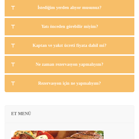
İstediğim yerden alıyor musunuz?
Yatı önceden görebilir miyim?
Kaptan ve yakıt ücreti fiyata dahil mi?
Ne zaman rezervasyon yapmalıyım?
Rezervasyon için ne yapmalıyım?
ET MENÜ