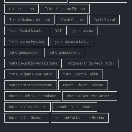
tekne kiralama
Tekne Kiralama Fiyatları
Tekne Kiralama istanbul
Yacht Charter
Yacht Rental
Yacht Rental İstanbul
YAT
yat kiralama
Yat Kiralama Fiyatları
yat kiralama istanbul
yat organizasyon
yat organizasyonu
yatta bekarlığa veda partileri
yatta Bekarlığa Veda Partisi
Yatta Doğum Günü Partisi
Yatta Evlenme Teklifi
yatta parti organizasyonu
İstanbul'da yat kiralama
İstanbul Bebek Yat Kiralama
İstanbul Motoryat Kiralama
İstanbul Yacht Charter
İstanbul Yacht Rental
İstanbul Yat Kiralama
İstanbul Yat Kiralama fiyatları