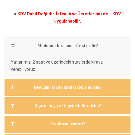
>
KDV Dahil Değildir. İstenilirse Ücretlerimizde + KDV
uygulanabilir.
Minimum kiralama süresi nedir?
Yatlarımızı 2 saat ve üzerindeki sürelerde kiraya
verebiliyoruz.
İstediğim saatte kiralayabilir miyim?
Dışarıdan yiyecek getirebilir miyim?
Ses sistemi var mı?