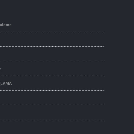
ralama
n
ALAMA