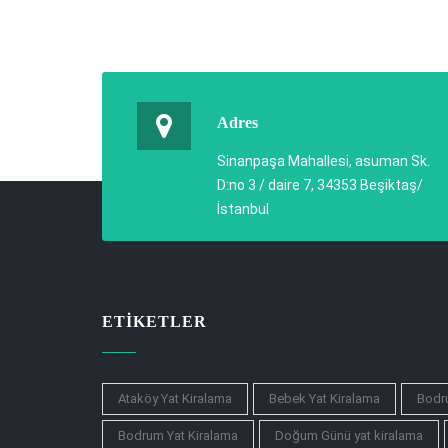
Adres
Sinanpaşa Mahallesi, asuman Sk.
D:no 3 / daire 7, 34353 Beşiktaş/
İstanbul
ETIKETLER
Ataköy Yat Kiralama
Bebek Yat Kiralama
Bodru
Bodrum Yat Kiralama
Doğum Günü yat kiralama