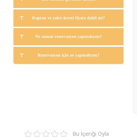
Kaptan ve yakıt ücreti fiyata dahil mi?
Ne zaman rezervasyon yapmalıyım?
Rezervasyon için ne yapmalıyım?
Bu İçeriği Oyla