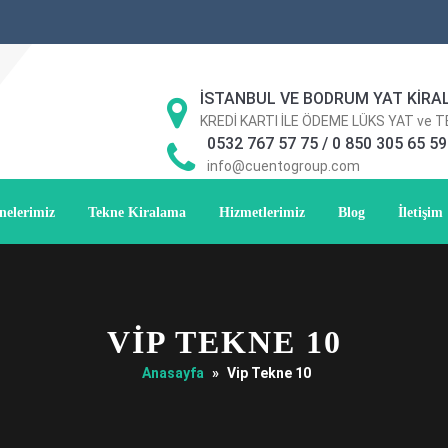
İSTANBUL VE BODRUM YAT KİRA
KREDİ KARTI İLE ÖDEME LÜKS YAT ve 
0532 767 57 75 / 0 850 305 65 59
info@cuentogroup.com
nelerimiz
Tekne Kiralama
Hizmetlerimiz
Blog
İletişim
VIP TEKNE 10
Anasayfa
»
Vip Tekne 10