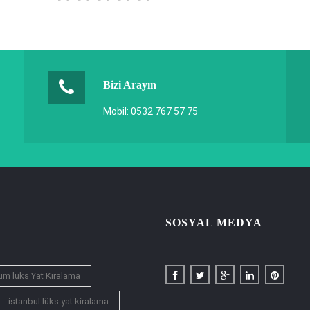
Bizi Arayın
Mobil: 0532 767 57 75
SOSYAL MEDYA
m lüks Yat Kiralama
istanbul lüks yat kiralama