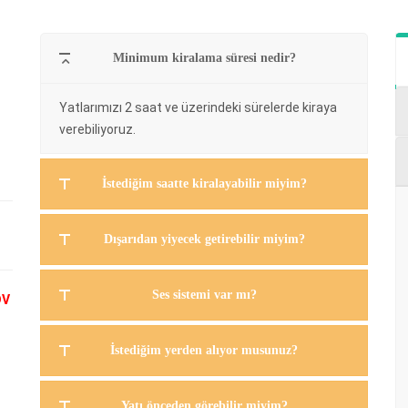
Minimum kiralama süresi nedir?
Yatlarımızı 2 saat ve üzerindeki sürelerde kiraya
verebiliyoruz.
İstediğim saatte kiralayabilir miyim?
Dışarıdan yiyecek getirebilir miyim?
Ses sistemi var mı?
DV
İstediğim yerden alıyor musunuz?
Yatı önceden görebilir miyim?