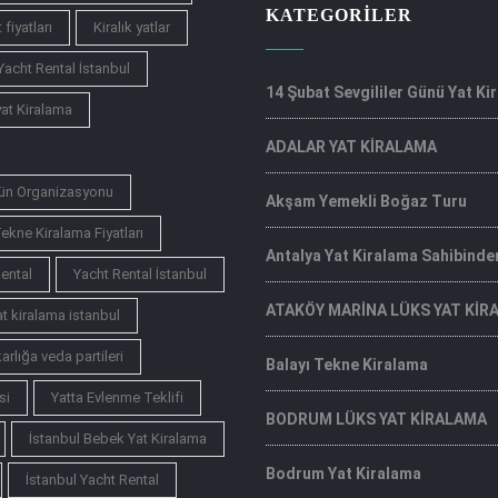
KATEGORILER
 fiyatları
Kiralık yatlar
Yacht Rental İstanbul
14 Şubat Sevgililer Günü Yat Ki
at Kiralama
ADALAR YAT KİRALAMA
ün Organizasyonu
Akşam Yemekli Boğaz Turu
ekne Kiralama Fiyatları
Antalya Yat Kiralama Sahibinde
ental
Yacht Rental İstanbul
ATAKÖY MARİNA LÜKS YAT KİR
at kiralama istanbul
arlığa veda partileri
Balayı Tekne Kiralama
si
Yatta Evlenme Teklifi
BODRUM LÜKS YAT KİRALAMA
İstanbul Bebek Yat Kiralama
Bodrum Yat Kiralama
İstanbul Yacht Rental