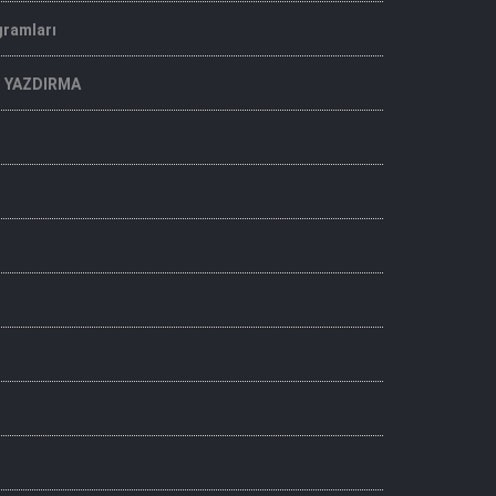
gramları
M YAZDIRMA