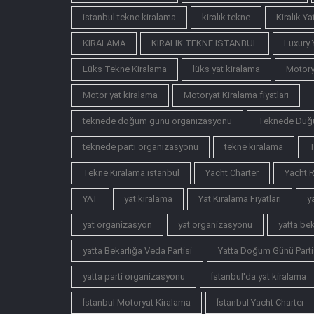
istanbul tekne kiralama
kiralık tekne
Kiralık Yat
KİRALAMA
KİRALIK TEKNE İSTANBUL
Luxury 
Lüks Tekne Kiralama
lüks yat kiralama
Motory
Motor yat kiralama
Motoryat Kiralama fiyatları
teknede doğum günü organizasyonu
Teknede Düğ
teknede parti organizasyonu
tekne kiralama
T
Tekne Kiralama istanbul
Yacht Charter
Yacht R
YAT
yat kiralama
Yat Kiralama Fiyatları
y
yat organizasyon
yat organizasyonu
yatta bek
yatta Bekarlığa Veda Partisi
Yatta Doğum Günü Parti
yatta parti organizasyonu
İstanbul'da yat kiralama
İstanbul Motoryat Kiralama
İstanbul Yacht Charter