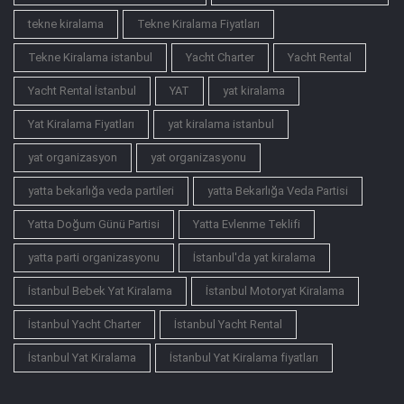
tekne kiralama
Tekne Kiralama Fiyatları
Tekne Kiralama istanbul
Yacht Charter
Yacht Rental
Yacht Rental İstanbul
YAT
yat kiralama
Yat Kiralama Fiyatları
yat kiralama istanbul
yat organizasyon
yat organizasyonu
yatta bekarlığa veda partileri
yatta Bekarlığa Veda Partisi
Yatta Doğum Günü Partisi
Yatta Evlenme Teklifi
yatta parti organizasyonu
İstanbul'da yat kiralama
İstanbul Bebek Yat Kiralama
İstanbul Motoryat Kiralama
İstanbul Yacht Charter
İstanbul Yacht Rental
İstanbul Yat Kiralama
İstanbul Yat Kiralama fiyatları