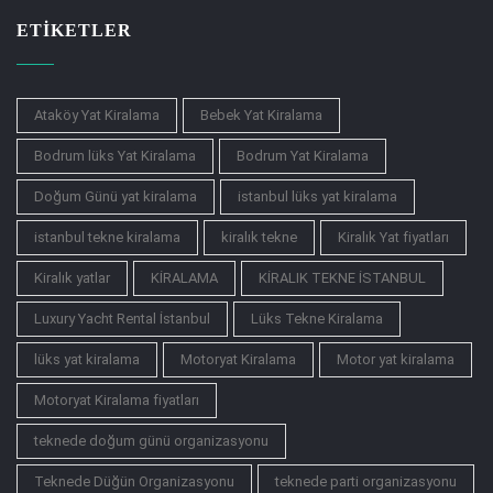
ETIKETLER
Ataköy Yat Kiralama
Bebek Yat Kiralama
Bodrum lüks Yat Kiralama
Bodrum Yat Kiralama
Doğum Günü yat kiralama
istanbul lüks yat kiralama
istanbul tekne kiralama
kiralık tekne
Kiralık Yat fiyatları
Kiralık yatlar
KİRALAMA
KİRALIK TEKNE İSTANBUL
Luxury Yacht Rental İstanbul
Lüks Tekne Kiralama
lüks yat kiralama
Motoryat Kiralama
Motor yat kiralama
Motoryat Kiralama fiyatları
teknede doğum günü organizasyonu
Teknede Düğün Organizasyonu
teknede parti organizasyonu