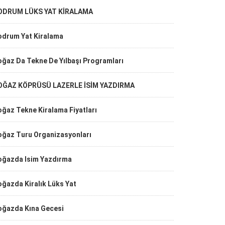
ODRUM LÜKS YAT KİRALAMA
odrum Yat Kiralama
oğaz Da Tekne De Yılbaşı Programları
OĞAZ KÖPRÜSÜ LAZERLE İSİM YAZDIRMA
ğaz Tekne Kiralama Fiyatları
oğaz Turu Organizasyonları
oğazda Isim Yazdırma
ğazda Kiralık Lüks Yat
oğazda Kına Gecesi