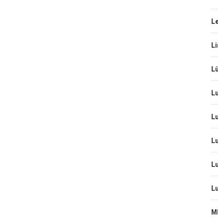
L
L
Lü
Lu
Lu
Lu
Lu
Lu
M