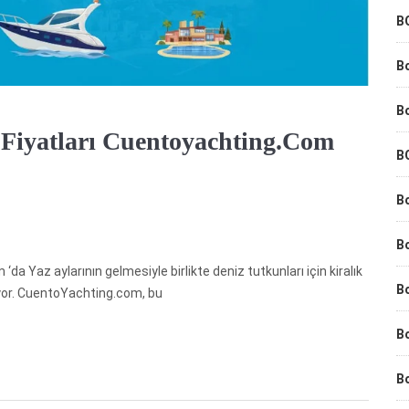
B
B
B
e Fiyatları Cuentoyachting.com
B
Bo
B
‘da Yaz aylarının gelmesiyle birlikte deniz tutkunları için kiralık
B
liyor. CuentoYachting.com, bu
Bo
B