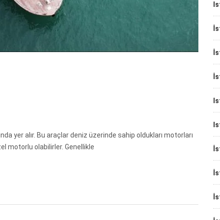
Is
İs
İs
İs
Is
Is
ında yer alır. Bu araçlar deniz üzerinde sahip oldukları motorları
l motorlu olabilirler. Genellikle
İs
İ
İs