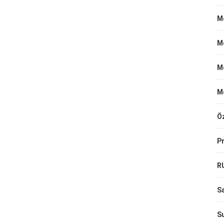
Me
M
M
M
Öz
Pr
R
Sa
Su