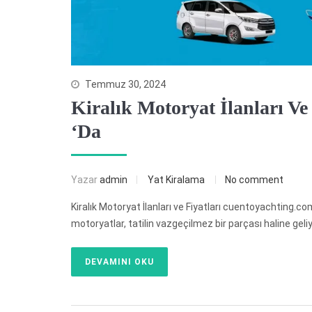
Temmuz 30, 2024
Kiralık Motoryat İlanları V
‘da
Yazar
admin
Yat Kiralama
No comment
Kiralık Motoryat İlanları ve Fiyatları cuentoyachting.com 
motoryatlar, tatilin vazgeçilmez bir parçası haline ge
DEVAMINI OKU