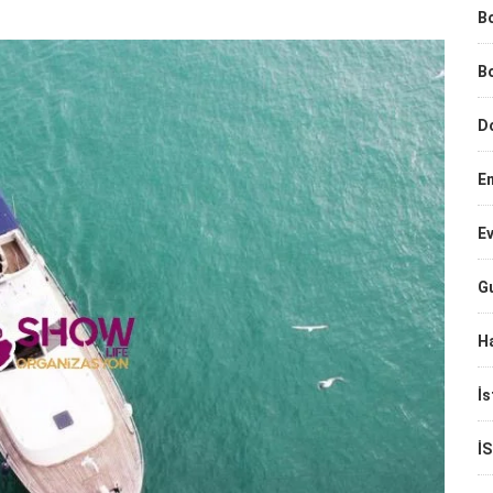
B
B
D
E
Ev
G
Ha
İs
İ