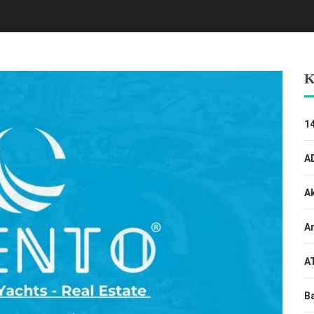
K
14
A
A
An
A
Ba