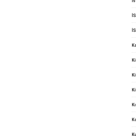
İs
İ
İ
K
Ki
Ki
Ki
Kı
Ko
K