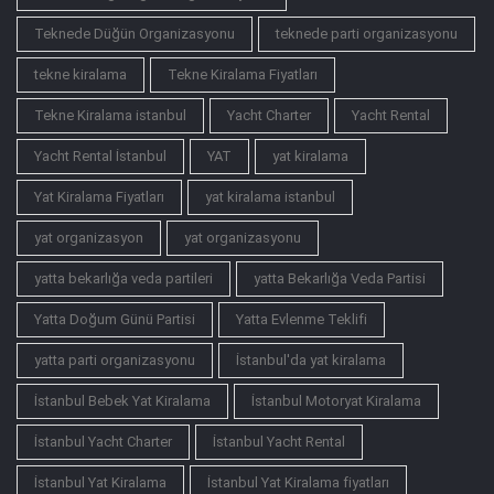
Teknede Düğün Organizasyonu
teknede parti organizasyonu
tekne kiralama
Tekne Kiralama Fiyatları
Tekne Kiralama istanbul
Yacht Charter
Yacht Rental
Yacht Rental İstanbul
YAT
yat kiralama
Yat Kiralama Fiyatları
yat kiralama istanbul
yat organizasyon
yat organizasyonu
yatta bekarlığa veda partileri
yatta Bekarlığa Veda Partisi
Yatta Doğum Günü Partisi
Yatta Evlenme Teklifi
yatta parti organizasyonu
İstanbul'da yat kiralama
İstanbul Bebek Yat Kiralama
İstanbul Motoryat Kiralama
İstanbul Yacht Charter
İstanbul Yacht Rental
İstanbul Yat Kiralama
İstanbul Yat Kiralama fiyatları