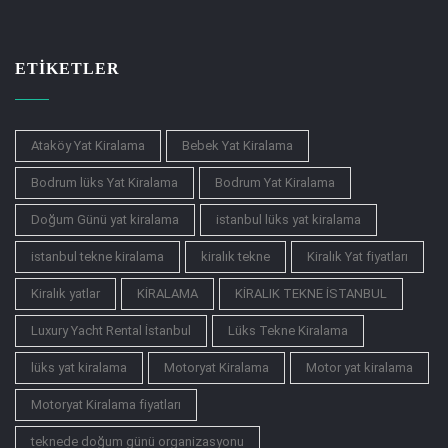
ETIKETLER
Ataköy Yat Kiralama
Bebek Yat Kiralama
Bodrum lüks Yat Kiralama
Bodrum Yat Kiralama
Doğum Günü yat kiralama
istanbul lüks yat kiralama
istanbul tekne kiralama
kiralık tekne
Kiralık Yat fiyatları
Kiralık yatlar
KİRALAMA
KİRALIK TEKNE İSTANBUL
Luxury Yacht Rental İstanbul
Lüks Tekne Kiralama
lüks yat kiralama
Motoryat Kiralama
Motor yat kiralama
Motoryat Kiralama fiyatları
teknede doğum günü organizasyonu