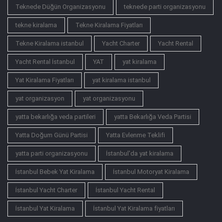
Teknede Düğün Organizasyonu
teknede parti organizasyonu
tekne kiralama
Tekne Kiralama Fiyatları
Tekne Kiralama istanbul
Yacht Charter
Yacht Rental
Yacht Rental İstanbul
YAT
yat kiralama
Yat Kiralama Fiyatları
yat kiralama istanbul
yat organizasyon
yat organizasyonu
yatta bekarlığa veda partileri
yatta Bekarlığa Veda Partisi
Yatta Doğum Günü Partisi
Yatta Evlenme Teklifi
yatta parti organizasyonu
İstanbul'da yat kiralama
İstanbul Bebek Yat Kiralama
İstanbul Motoryat Kiralama
İstanbul Yacht Charter
İstanbul Yacht Rental
İstanbul Yat Kiralama
İstanbul Yat Kiralama fiyatları