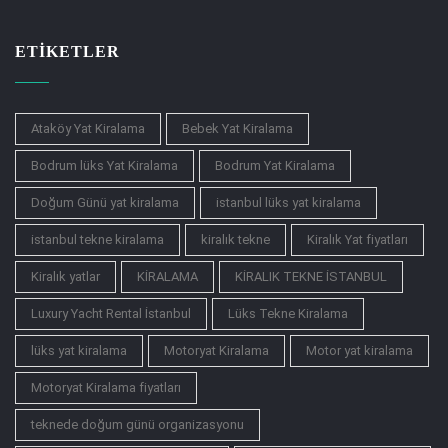
ETIKETLER
Ataköy Yat Kiralama
Bebek Yat Kiralama
Bodrum lüks Yat Kiralama
Bodrum Yat Kiralama
Doğum Günü yat kiralama
istanbul lüks yat kiralama
istanbul tekne kiralama
kiralık tekne
Kiralık Yat fiyatları
Kiralık yatlar
KİRALAMA
KİRALIK TEKNE İSTANBUL
Luxury Yacht Rental İstanbul
Lüks Tekne Kiralama
lüks yat kiralama
Motoryat Kiralama
Motor yat kiralama
Motoryat Kiralama fiyatları
teknede doğum günü organizasyonu