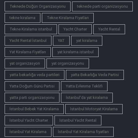
Teknede Düğün Organizasyonu
teknede parti organizasyonu
tekne kiralama
Tekne Kiralama Fiyatları
Tekne Kiralama istanbul
Yacht Charter
Yacht Rental
Yacht Rental İstanbul
YAT
yat kiralama
Yat Kiralama Fiyatları
yat kiralama istanbul
yat organizasyon
yat organizasyonu
yatta bekarlığa veda partileri
yatta Bekarlığa Veda Partisi
Yatta Doğum Günü Partisi
Yatta Evlenme Teklifi
yatta parti organizasyonu
İstanbul'da yat kiralama
İstanbul Bebek Yat Kiralama
İstanbul Motoryat Kiralama
İstanbul Yacht Charter
İstanbul Yacht Rental
İstanbul Yat Kiralama
İstanbul Yat Kiralama fiyatları