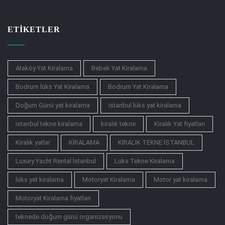
ETIKETLER
Ataköy Yat Kiralama
Bebek Yat Kiralama
Bodrum lüks Yat Kiralama
Bodrum Yat Kiralama
Doğum Günü yat kiralama
istanbul lüks yat kiralama
istanbul tekne kiralama
kiralık tekne
Kiralık Yat fiyatları
Kiralık yatlar
KİRALAMA
KİRALIK TEKNE İSTANBUL
Luxury Yacht Rental İstanbul
Lüks Tekne Kiralama
lüks yat kiralama
Motoryat Kiralama
Motor yat kiralama
Motoryat Kiralama fiyatları
teknede doğum günü organizasyonu