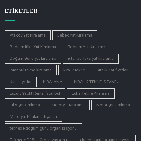
ETIKETLER
Ataköy Yat Kiralama
Bebek Yat Kiralama
Bodrum lüks Yat Kiralama
Bodrum Yat Kiralama
Doğum Günü yat kiralama
istanbul lüks yat kiralama
istanbul tekne kiralama
kiralık tekne
Kiralık Yat fiyatları
Kiralık yatlar
KİRALAMA
KİRALIK TEKNE İSTANBUL
Luxury Yacht Rental İstanbul
Lüks Tekne Kiralama
lüks yat kiralama
Motoryat Kiralama
Motor yat kiralama
Motoryat Kiralama fiyatları
teknede doğum günü organizasyonu
Teknede Düğün Organizasyonu
teknede parti organizasyonu