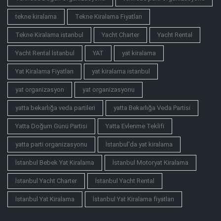
tekne kiralama
Tekne Kiralama Fiyatları
Tekne Kiralama istanbul
Yacht Charter
Yacht Rental
Yacht Rental İstanbul
YAT
yat kiralama
Yat Kiralama Fiyatları
yat kiralama istanbul
yat organizasyon
yat organizasyonu
yatta bekarlığa veda partileri
yatta Bekarlığa Veda Partisi
Yatta Doğum Günü Partisi
Yatta Evlenme Teklifi
yatta parti organizasyonu
İstanbul'da yat kiralama
İstanbul Bebek Yat Kiralama
İstanbul Motoryat Kiralama
İstanbul Yacht Charter
İstanbul Yacht Rental
İstanbul Yat Kiralama
İstanbul Yat Kiralama fiyatları