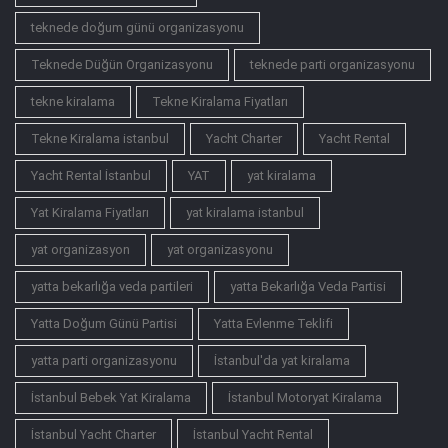
teknede doğum günü organizasyonu
Teknede Düğün Organizasyonu
teknede parti organizasyonu
tekne kiralama
Tekne Kiralama Fiyatları
Tekne Kiralama istanbul
Yacht Charter
Yacht Rental
Yacht Rental İstanbul
YAT
yat kiralama
Yat Kiralama Fiyatları
yat kiralama istanbul
yat organizasyon
yat organizasyonu
yatta bekarlığa veda partileri
yatta Bekarlığa Veda Partisi
Yatta Doğum Günü Partisi
Yatta Evlenme Teklifi
yatta parti organizasyonu
İstanbul'da yat kiralama
İstanbul Bebek Yat Kiralama
İstanbul Motoryat Kiralama
İstanbul Yacht Charter
İstanbul Yacht Rental